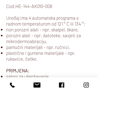
Cod:HE-144-AK010-008
Uređaj ima 4 automatska programa s
radnom temperaturom od 121 ° C ili 134 °:
non porozni alati - npr. skalpel, škare,
porozni alati - npr. datoteke, savjeti za
mikrodermoabraciju,
pamučni materijali - npr. ručnici,
plastične i gumene materijale - npr.
rukavice, četke.
PRIMJENA:
saloni za uljepšavanje
stomatološke ordinacije
tattoo studio
liječnička ordinacija
bolnice / ambulante
veterinarske operacije
Pošalji upit