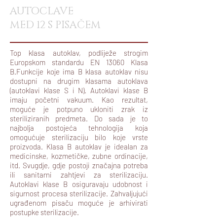
AUTOCLAVE
MED 12 S PISAČEM
Top klasa autoklav, podliježe strogim
Europskom standardu EN 13060 Klasa
B.Funkcije koje ima B klasa autoklav nisu
dostupni na drugim klasama autoklava
(autoklavi klase S i N). Autoklavi klase B
imaju početni vakuum. Kao rezultat,
moguće je potpuno ukloniti zrak iz
steriliziranih predmeta. Do sada je to
najbolja postojeća tehnologija koja
omogućuje sterilizaciju bilo koje vrste
proizvoda. Klasa B autoklav je idealan za
medicinske, kozmetičke, zubne ordinacije,
itd. Svugdje, gdje postoji značajna potreba
ili sanitarni zahtjevi za sterilizaciju.
Autoklavi klase B osiguravaju udobnost i
sigurnost procesa sterilizacije. Zahvaljujući
ugrađenom pisaču moguće je arhivirati
postupke sterilizacije.