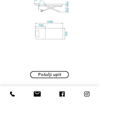
Pošalji upit
Dvodijelni masažni krevet visoke
stabilnosti.Opremljen s jednim motorom,
visina je električno podesiva, naslon i
nagib su ručno podesivi. Naslon za glavu
je uklonjivi jastuk s otvorom za
odzračivanje.Struktura kauča je čvrsti okvir
s dva metalna kotača koji olakšavaju
mobilnost.