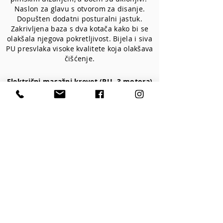
Naslon za glavu s otvorom za disanje.
Dopušten dodatni posturalni jastuk.
Zakrivljena baza s dva kotača kako bi se
olakšala njegova pokretljivost. Bijela i siva
PU presvlaka visoke kvalitete koja olakšava
čišćenje.
Električni masažni krevet (PU, 3 motora)
Veličina bez naslona za ruke:
200x73x53/86 cm
Veličina s naslonom za ruke: 200x96x53/86
cm
Težina: 77 Kg
Tapicirung: PU
Cod:2241C.3.A26
Opcije
Nožni upravljač FC-003