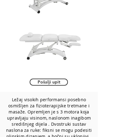
Pošalji upit
Ležaj visokih performansi posebno
osmišljen za fizioterapijske tretmane i
masaže. Opremljen je s 3 motora koja
upravljaju visinom, naslonom inagibom
središnjeg dijela . Dvostruki sustav
naslona za ruke: fiksni se mogu podesiti
plinskim dizanjem, a bočni su uklonjivi.