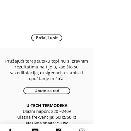
Pošalji upit
Pružajući terapeutsku toplinu s izravnim
rezultatima na tijelu, kao što su
vazodilatacija, oksigenacija stanica i
opuštanje mišića.
Upute za rad
U-TECH TERMODEKA
Ulazni napon: 220 ~240V
Ulazna frekvencija: 50Hz/60Hz
Nazivna snaga: 580W
Radna snaga: 450W