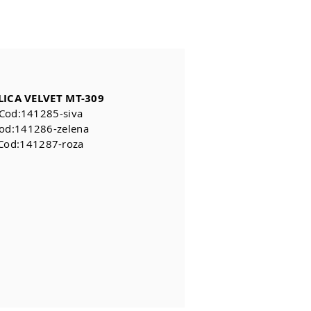
LICA VELVET MT-309
Cod:141285-siva
od:141286-zelena
Cod:141287-roza