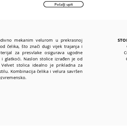
Pošalji upit
redivno mekanim velurom u prekrasnoj
STO
 od čelika, što znači dugi vijek trajanja i
terijal za presvlake osigurava ugodne
C
 i glatkoći. Naslon stolice izrađen je od
 Velvet stolica idealno je prikladna za
ilu. Kombinacija čelika i velura savršen
 bezvremensko.