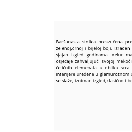
Baršunasta stolica presvučena p
zelenoj,crnoj i bijeloj boji. Izrađen
sjajan izgled godinama. Velur ma
osjećaje zahvaljujući svojoj mekoći
čeličnih elemenata u obliku srca.
interijere uređene u glamuroznom st
se slaže, izniman izgled,klasično i