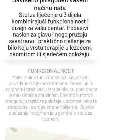
Savršeno prilagođen vašem
načinu rada
Stol za liječenje u 3 dijela
kombinirajući funkcionalnost i
dizajn za vašu centar. Podesivi
naslon za glavu i noge pružaju
svestrano i praktično rješenje za
bilo koju vrstu terapije u ležećem,
okomitom ili sjedećem položaju.
FUNKCIONALNOST
Maksimalna funkcionalnost, sigurnost i
pouzdanost tijekom tretmana. Zahvaljujući
iscrpnom istraživanju izrade okvira, postignuta
je maksimalna stabilnost. Električni motori
omogućuju različite položaje,udobnost kako ta
zerapeuta i s druge strane kolijenta. Sustav
podizanja integriran je u gornji dio stola za
tretman.