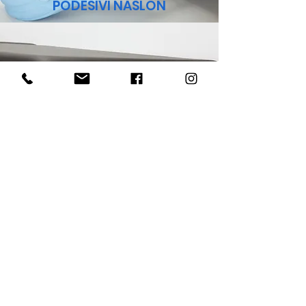
PODESIVI NASLON
DRŽAČ ROLE PAPIRA