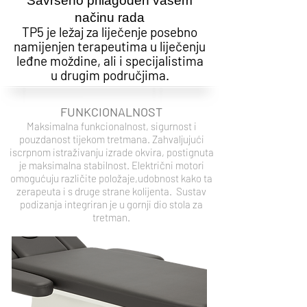
Savršeno prilagođen vašem
načinu rada
TP5 je ležaj za liječenje posebno
namijenjen terapeutima u liječenju
leđne moždine, ali i specijalistima
u drugim područjima.
FUNKCIONALNOST
Maksimalna funkcionalnost, sigurnost i
pouzdanost tijekom tretmana. Zahvaljujući
iscrpnom istraživanju izrade okvira, postignuta
je maksimalna stabilnost. Električni motori
omogućuju različite položaje,udobnost kako ta
zerapeuta i s druge strane kolijenta. Sustav
podizanja integriran je u gornji dio stola za
tretman.