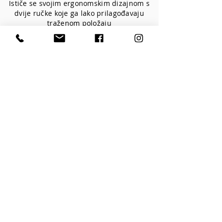
Ističe se svojim ergonomskim dizajnom s
dvije ručke koje ga lako prilagođavaju
traženom položaju
Lupa
Dioptrija: 5 dioptrija
Svjetlosni tok: 170/250/350/420 lumena
Vrsta dioda: SMD.LED - 20 kom
AC kabel za napajanje: 1,6 m
Promjer leće: 14,5 cm
Cod:1006
Cod:1006T-za stol
Kontakaktirajte nas
Vitakozmetika d.o.o. sa 26 god.iskusta u
opremanju beauty,wellness centara...
+385 51 624550
vita.kozmetika@inet.hr
Bartola Kašića 6,
51 000 Rijeka