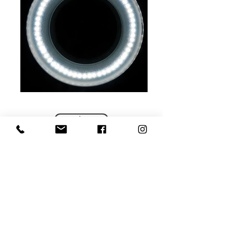
Pošalji upit
Lupa se odlikuje vrlo malom potrošnjom
energije i LED žaruljama (oko 4000 sati
rada).Omogućuje vam da vidite kožu
uvećanu uz izvrsno osvjetljenje.
Također se koristi u tretmanima manikure
i pedikure, trajnoj šminki i epilaciji.
Antirefleksno staklo ne uzrokuje bolove u
očima pri dugotrajnom radu. Idealan je za