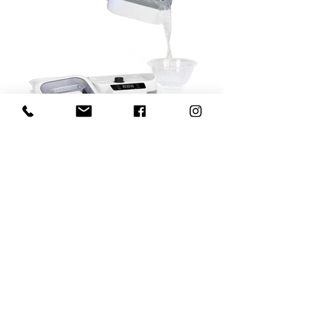
Dvodjelni ultrezvučni UC-
003
Dvodijelni ultrazvučni uređaj za pranje s
kapacitetom od 1,2 litara.Timer uključuje 5
ciklusa.Unutar komore se nalazi palstični
koš u kojem stavljamo pribor za
dezinfekciju.
Cod:109494