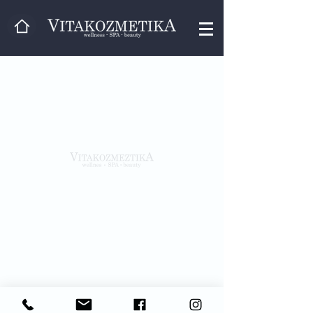
Kontakaktirajte nas
Vitakozmetika d.o.o. sa 26 god.iskusta u
opremanju beauty,wellness centara...
+385 51 624550
vita.kozmetika@inet.hr
Bartola Kašića 6,